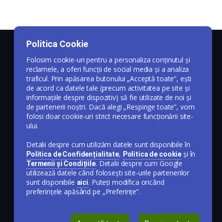
Politica Cookie
Folosim cookie-uri pentru a personaliza conținutul și
reclamele, a oferi funcții de social media și a analiza
traficul. Prin apăsarea butonului „Acceptă toate”, ești
de acord ca datele tale (precum activitatea pe site și
informațiile despre dispozitiv) să fie utilizate de noi și
de partenerii noștri. Dacă alegi „Respinge toate”, vom
folosi doar cookie-uri strict necesare funcționării site-
ului.
Detalii despre cum utilizăm datele sunt disponibile în
,
și în
Politica de Confidențialitate
Politica de cookie
. Detalii despre cum Google
Termenii și Condițiile
utilizează datele când folosești site-urile partenerilor
sunt disponibile
. Puteți modifica oricând
aici
preferințele apăsând pe „Preferințe”.