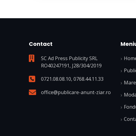
Contact
Meni
SC Ad Press Publicity SRL
Hom
RO40247191, J28/304/2019
Publi
0721.08.08.10
,
0768.44.11.33
Mare 
office@publicare-anunt-ziar.ro
Modal
Fond
Cont