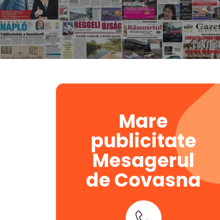
Mare
publicitate
Mesagerul
de Covasna