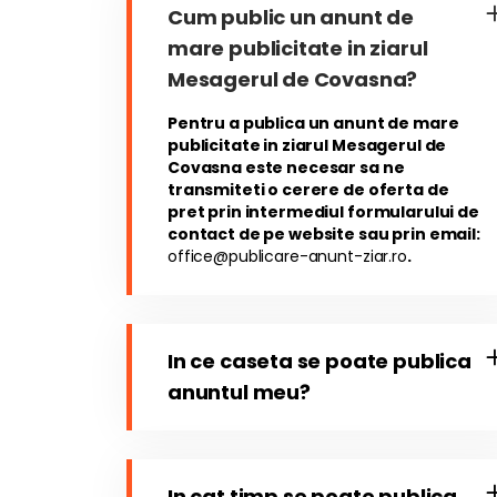
Cum public un anunt de
mare publicitate in ziarul
Mesagerul de Covasna?
Pentru a publica un anunt de mare
publicitate in ziarul Mesagerul de
Covasna este necesar sa ne
transmiteti o cerere de oferta de
pret prin intermediul formularului de
contact de pe website sau prin email:
office@publicare-anunt-ziar.ro
.
In ce caseta se poate publica
anuntul meu?
In cat timp se poate publica