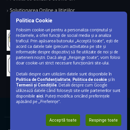
Solutionarea Online a litigiilor
Politica Cookie
Folosim cookie-uri pentru a personaliza conținutul și
reclamele, a oferi funcții de social media și a analiza
traficul. Prin apăsarea butonului „Acceptă toate”, ești de
acord ca datele tale (precum activitatea pe site și
informațiile despre dispozitiv) să fie utilizate de noi și de
partenerii noștri. Dacă alegi „Respinge toate”, vom folosi
doar cookie-uri strict necesare funcționării site-ului.
Detalii despre cum utilizăm datele sunt disponibile în
,
și în
Politica de Confidențialitate
Politica de cookie
. Detalii despre cum Google
Termenii și Condițiile
utilizează datele când folosești site-urile partenerilor sunt
disponibile
. Puteți modifica oricând preferințele
aici
apăsând pe „Preferințe”.
Acceptă toate
Respinge toate