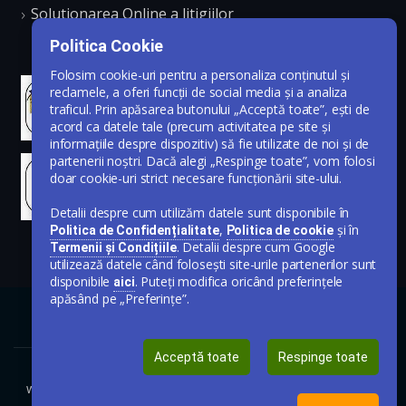
Solutionarea Online a litigiilor
Politica Cookie
Folosim cookie-uri pentru a personaliza conținutul și
reclamele, a oferi funcții de social media și a analiza
traficul. Prin apăsarea butonului „Acceptă toate”, ești de
acord ca datele tale (precum activitatea pe site și
informațiile despre dispozitiv) să fie utilizate de noi și de
partenerii noștri. Dacă alegi „Respinge toate”, vom folosi
doar cookie-uri strict necesare funcționării site-ului.
Detalii despre cum utilizăm datele sunt disponibile în
,
și în
Politica de Confidențialitate
Politica de cookie
. Detalii despre cum Google
Termenii și Condițiile
utilizează datele când folosești site-urile partenerilor sunt
disponibile
. Puteți modifica oricând preferințele
aici
apăsând pe „Preferințe”.
Acceptă toate
Respinge toate
www.publicare-anunt-ziar.ro © Toate drepturile rezervate 2020-