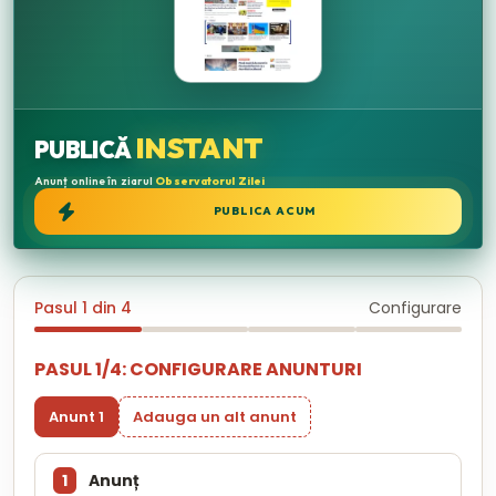
INSTANT
PUBLICĂ
Anunț online în ziarul
Observatorul Zilei
PUBLICA ACUM
Pasul 1 din 4
Configurare
PASUL 1/4: CONFIGURARE ANUNTURI
Anunt 1
Adauga un alt anunt
1
Anunț