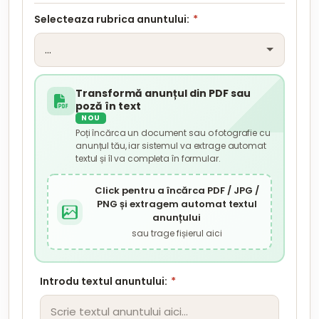
Selecteaza rubrica anuntului:
*
Transformă anunțul din PDF sau
poză în text
NOU
Poți încărca un document sau o fotografie cu
anunțul tău, iar sistemul va extrage automat
textul și îl va completa în formular.
Click pentru a încărca PDF / JPG /
PNG și extragem automat textul
anunțului
sau trage fișierul aici
Introdu textul anuntului:
*