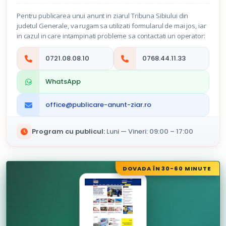
Pentru publicarea unui anunt in ziarul Tribuna Sibiului din
judetul Generale, va rugam sa utilizati formularul de mai jos, iar
in cazul in care intampinati probleme sa contactati un operator:
0721.08.08.10
0768.44.11.33
WhatsApp
office@publicare-anunt-ziar.ro
Program cu publicul:
Luni — Vineri: 09:00 – 17:00
DOVADA ÎN 30-60 MINUTE